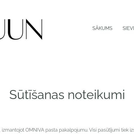
SĀKUMS
SIEV
Sūtīšanas noteikumi
izmantojot OMNIVA pasta pakalpojumu. Visi pasūtījumi tiek izsū