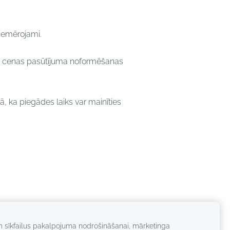
piemērojami.
des cenas pasūtījuma noformēšanas
, ka piegādes laiks var mainīties
m sīkfailus pakalpojuma nodrošināšanai, mārketinga