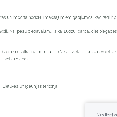
 muitas un importa nodokļu maksājumiem gadījumos, kad tādi ir 
 akciju vai īpašu piedāvājumu laikā. Lūdzu, pārbaudiet piegā
rba dienas atkarībā no jūsu atrašanās vietas. Lūdzu ņemiet vērā
 svētku dienās.
Lietuvas un Igaunijas teritorijā.
Mēs lietoja